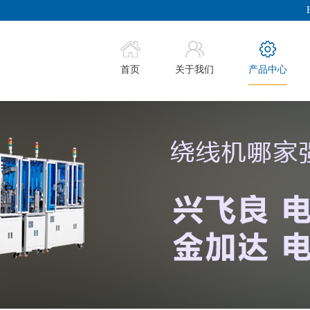
首页
关于我们
产品中心