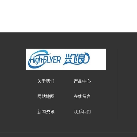
关于我们
产品中心
网站地图
在线留言
新闻资讯
联系我们