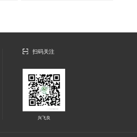
扫码关注
兴飞良